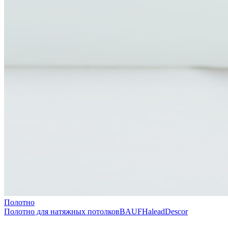
Полотно
Полотно для натяжных потолков
BAUF
Halead
Descor