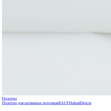
Полотно
Полотно для натяжных потолков
BAUF
Halead
Descor