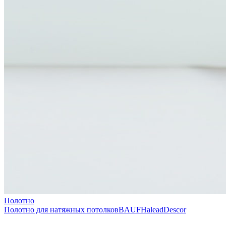
Полотно
Полотно для натяжных потолков
BAUF
Halead
Descor