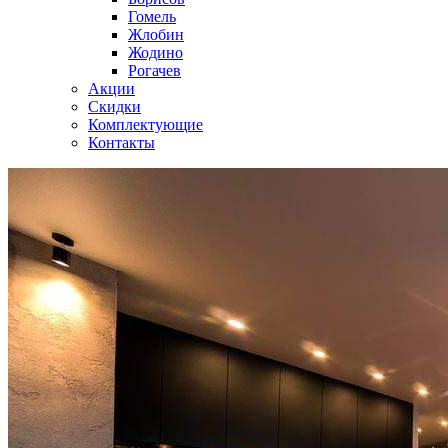
Гомель
Жлобин
Жодино
Рогачев
Акции
Скидки
Комплектующие
Контакты