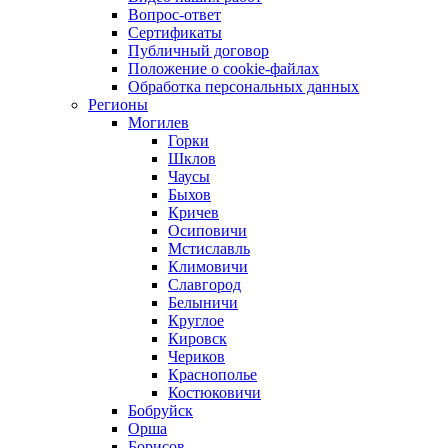
Вопрос-ответ
Сертификаты
Публичный договор
Положение о cookie-файлах
Обработка персональных данных
Регионы
Могилев
Горки
Шклов
Чаусы
Быхов
Кричев
Осиповичи
Мстиславль
Климовичи
Славгород
Белыничи
Круглое
Кировск
Чериков
Краснополье
Костюковичи
Бобруйск
Орша
Борисов