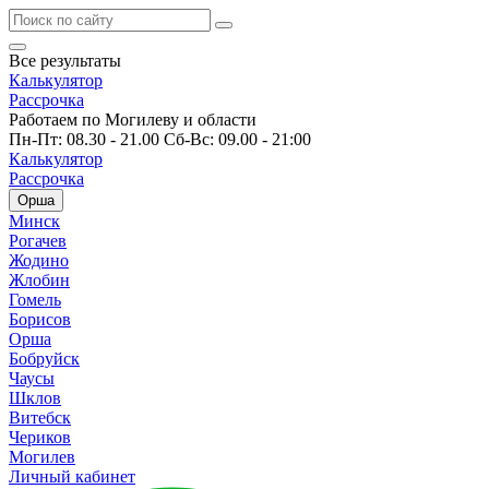
Все результаты
Калькулятор
Рассрочка
Работаем по Могилеву и области
Пн-Пт: 08.30 - 21.00 Сб-Вс: 09.00 - 21:00
Калькулятор
Рассрочка
Орша
Минск
Рогачев
Жодино
Жлобин
Гомель
Борисов
Орша
Бобруйск
Чаусы
Шклов
Витебск
Чериков
Могилев
Личный кабинет