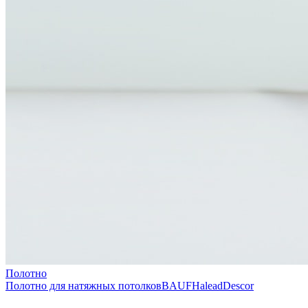
Полотно
Полотно для натяжных потолков
BAUF
Halead
Descor